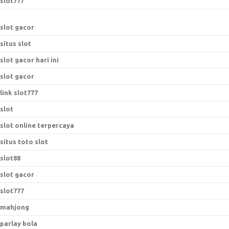
slot777
slot gacor
situs slot
slot gacor hari ini
slot gacor
link slot777
slot
slot online terpercaya
situs toto slot
slot88
slot gacor
slot777
mahjong
parlay bola