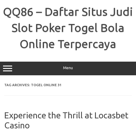
Skip
to
QQ86 – Daftar Situs Judi
content
Slot Poker Togel Bola
Online Terpercaya
Menu
TAG ARCHIVES:
TOGEL ONLINE 31
Experience the Thrill at Locasbet
Casino