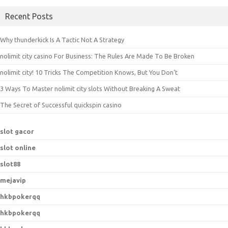
Recent Posts
Why thunderkick Is A Tactic Not A Strategy
nolimit city casino For Business: The Rules Are Made To Be Broken
nolimit city! 10 Tricks The Competition Knows, But You Don’t
3 Ways To Master nolimit city slots Without Breaking A Sweat
The Secret of Successful quickspin casino
slot gacor
slot online
slot88
mejavip
hkbpokerqq
hkbpokerqq