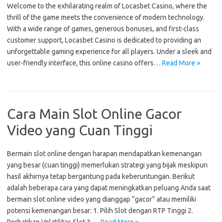
Welcome to the exhilarating realm of Locasbet Casino, where the
thrill of the game meets the convenience of modern technology.
With a wide range of games, generous bonuses, and first-class
customer support, Locasbet Casino is dedicated to providing an
unforgettable gaming experience for all players. Under a sleek and
user-friendly interface, this online casino offers…
Read More »
Cara Main Slot Online Gacor
Video yang Cuan Tinggi
Bermain slot online dengan harapan mendapatkan kemenangan
yang besar (cuan tinggi) memerlukan strategi yang bijak meskipun
hasil akhirnya tetap bergantung pada keberuntungan. Berikut
adalah beberapa cara yang dapat meningkatkan peluang Anda saat
bermain slot online video yang dianggap “gacor” atau memiliki
potensi kemenangan besar: 1. Pilih Slot dengan RTP Tinggi 2.