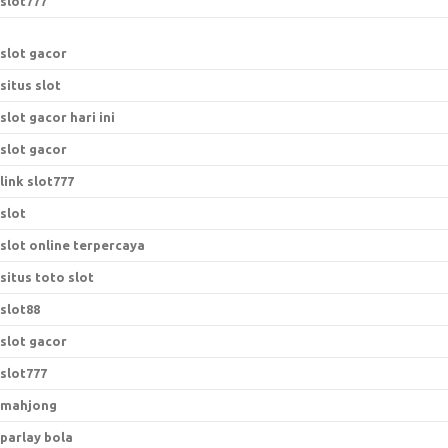
slot777
slot gacor
situs slot
slot gacor hari ini
slot gacor
link slot777
slot
slot online terpercaya
situs toto slot
slot88
slot gacor
slot777
mahjong
parlay bola