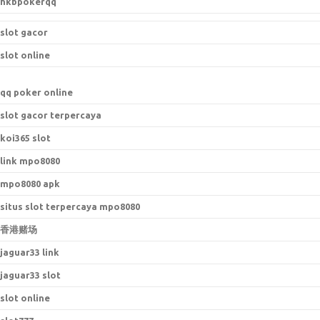
hkbpokerqq
slot gacor
slot online
qq poker online
slot gacor terpercaya
koi365 slot
link mpo8080
mpo8080 apk
situs slot terpercaya mpo8080
香港赌场
jaguar33 link
jaguar33 slot
slot online