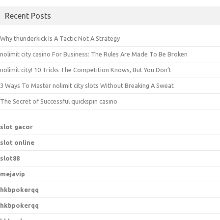
Recent Posts
Why thunderkick Is A Tactic Not A Strategy
nolimit city casino For Business: The Rules Are Made To Be Broken
nolimit city! 10 Tricks The Competition Knows, But You Don’t
3 Ways To Master nolimit city slots Without Breaking A Sweat
The Secret of Successful quickspin casino
slot gacor
slot online
slot88
mejavip
hkbpokerqq
hkbpokerqq