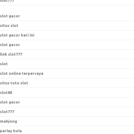
slot777
slot gacor
situs slot
slot gacor hari ini
slot gacor
link slot777
slot
slot online terpercaya
situs toto slot
slot88
slot gacor
slot777
mahjong
parlay bola