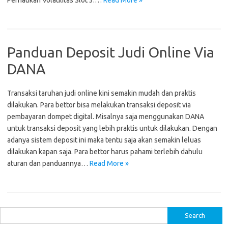
Perhatikan Volatilitas Slot 3.…
Read More »
Panduan Deposit Judi Online Via
DANA
Transaksi taruhan judi online kini semakin mudah dan praktis
dilakukan. Para bettor bisa melakukan transaksi deposit via
pembayaran dompet digital. Misalnya saja menggunakan DANA
untuk transaksi deposit yang lebih praktis untuk dilakukan. Dengan
adanya sistem deposit ini maka tentu saja akan semakin leluas
dilakukan kapan saja. Para bettor harus pahami terlebih dahulu
aturan dan panduannya…
Read More »
Search
for: