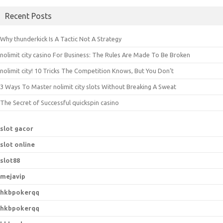
Recent Posts
Why thunderkick Is A Tactic Not A Strategy
nolimit city casino For Business: The Rules Are Made To Be Broken
nolimit city! 10 Tricks The Competition Knows, But You Don’t
3 Ways To Master nolimit city slots Without Breaking A Sweat
The Secret of Successful quickspin casino
slot gacor
slot online
slot88
mejavip
hkbpokerqq
hkbpokerqq