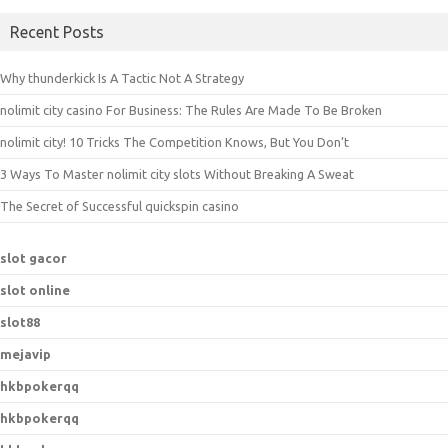
Recent Posts
Why thunderkick Is A Tactic Not A Strategy
nolimit city casino For Business: The Rules Are Made To Be Broken
nolimit city! 10 Tricks The Competition Knows, But You Don’t
3 Ways To Master nolimit city slots Without Breaking A Sweat
The Secret of Successful quickspin casino
slot gacor
slot online
slot88
mejavip
hkbpokerqq
hkbpokerqq