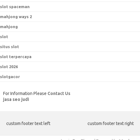
slot spaceman
mahjong ways 2
mahjong
slot
situs slot
slot terpercaya
slot 2026
slotgacor
For Information Please
Contact Us
jasa seo judi
custom footer text left
custom footer text right