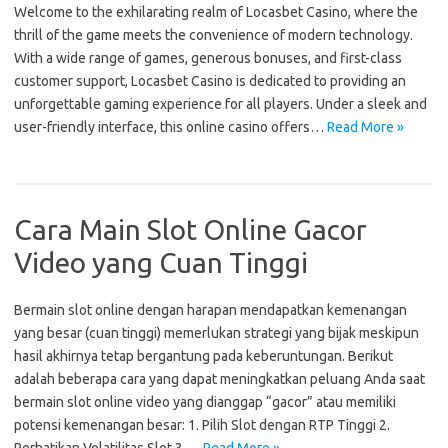
Welcome to the exhilarating realm of Locasbet Casino, where the
thrill of the game meets the convenience of modern technology.
With a wide range of games, generous bonuses, and first-class
customer support, Locasbet Casino is dedicated to providing an
unforgettable gaming experience for all players. Under a sleek and
user-friendly interface, this online casino offers…
Read More »
Cara Main Slot Online Gacor
Video yang Cuan Tinggi
Bermain slot online dengan harapan mendapatkan kemenangan
yang besar (cuan tinggi) memerlukan strategi yang bijak meskipun
hasil akhirnya tetap bergantung pada keberuntungan. Berikut
adalah beberapa cara yang dapat meningkatkan peluang Anda saat
bermain slot online video yang dianggap “gacor” atau memiliki
potensi kemenangan besar: 1. Pilih Slot dengan RTP Tinggi 2.