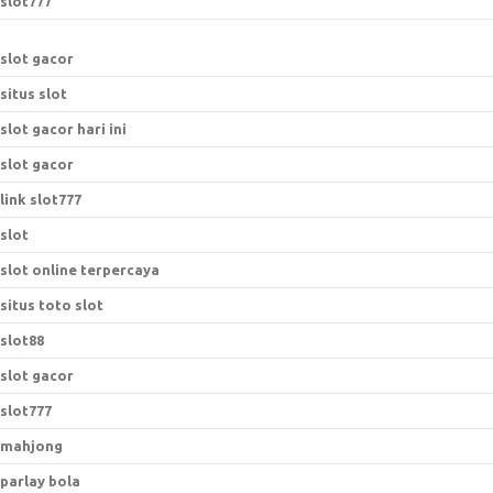
slot777
slot gacor
situs slot
slot gacor hari ini
slot gacor
link slot777
slot
slot online terpercaya
situs toto slot
slot88
slot gacor
slot777
mahjong
parlay bola