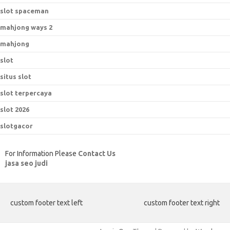
slot spaceman
mahjong ways 2
mahjong
slot
situs slot
slot terpercaya
slot 2026
slotgacor
For Information Please
Contact Us
jasa seo judi
custom footer text left
custom footer text right