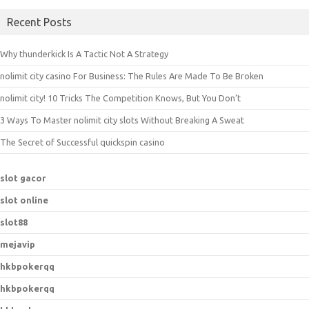
Recent Posts
Why thunderkick Is A Tactic Not A Strategy
nolimit city casino For Business: The Rules Are Made To Be Broken
nolimit city! 10 Tricks The Competition Knows, But You Don’t
3 Ways To Master nolimit city slots Without Breaking A Sweat
The Secret of Successful quickspin casino
slot gacor
slot online
slot88
mejavip
hkbpokerqq
hkbpokerqq