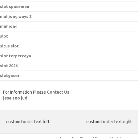
slot spaceman
mahjong ways 2
mahjong
slot
situs slot
slot terpercaya
slot 2026
slotgacor
For Information Please
Contact Us
jasa seo judi
custom footer text left
custom footer text right