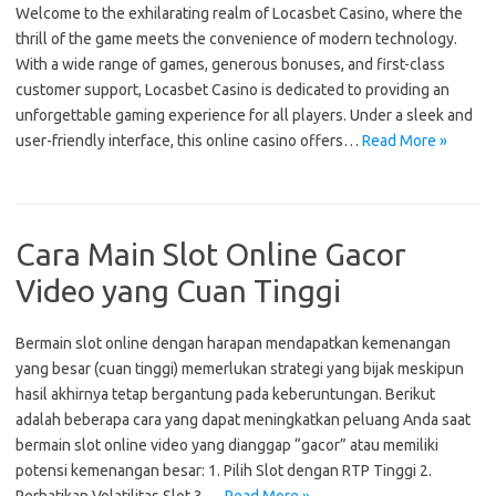
Welcome to the exhilarating realm of Locasbet Casino, where the
thrill of the game meets the convenience of modern technology.
With a wide range of games, generous bonuses, and first-class
customer support, Locasbet Casino is dedicated to providing an
unforgettable gaming experience for all players. Under a sleek and
user-friendly interface, this online casino offers…
Read More »
Cara Main Slot Online Gacor
Video yang Cuan Tinggi
Bermain slot online dengan harapan mendapatkan kemenangan
yang besar (cuan tinggi) memerlukan strategi yang bijak meskipun
hasil akhirnya tetap bergantung pada keberuntungan. Berikut
adalah beberapa cara yang dapat meningkatkan peluang Anda saat
bermain slot online video yang dianggap “gacor” atau memiliki
potensi kemenangan besar: 1. Pilih Slot dengan RTP Tinggi 2.