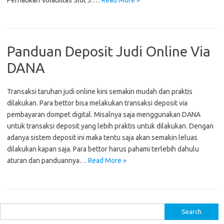
Perhatikan Volatilitas Slot 3.…
Read More »
Panduan Deposit Judi Online Via
DANA
Transaksi taruhan judi online kini semakin mudah dan praktis
dilakukan. Para bettor bisa melakukan transaksi deposit via
pembayaran dompet digital. Misalnya saja menggunakan DANA
untuk transaksi deposit yang lebih praktis untuk dilakukan. Dengan
adanya sistem deposit ini maka tentu saja akan semakin leluas
dilakukan kapan saja. Para bettor harus pahami terlebih dahulu
aturan dan panduannya…
Read More »
Search
for: