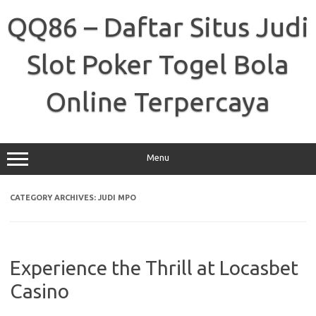
Skip
to
QQ86 – Daftar Situs Judi
content
Slot Poker Togel Bola
Online Terpercaya
Menu
CATEGORY ARCHIVES:
JUDI MPO
Experience the Thrill at Locasbet
Casino