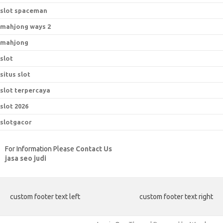
slot spaceman
mahjong ways 2
mahjong
slot
situs slot
slot terpercaya
slot 2026
slotgacor
For Information Please
Contact Us
jasa seo judi
custom footer text left
custom footer text right