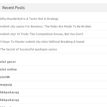
Recent Posts
Why thunderkick Is A Tactic Not A Strategy
nolimit city casino For Business: The Rules Are Made To Be Broken
nolimit city! 10 Tricks The Competition Knows, But You Don’t
3 Ways To Master nolimit city slots Without Breaking A Sweat
The Secret of Successful quickspin casino
slot gacor
slot online
slot88
mejavip
hkbpokerqq
hkbpokerqq