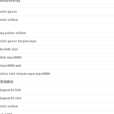
hkbpokerqq
slot gacor
slot online
qq poker online
slot gacor terpercaya
koi365 slot
link mpo8080
mpo8080 apk
situs slot terpercaya mpo8080
香港赌场
jaguar33 link
jaguar33 slot
slot online