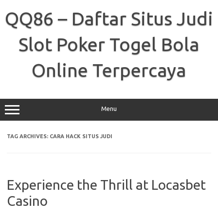
Skip
to
QQ86 – Daftar Situs Judi
content
Slot Poker Togel Bola
Online Terpercaya
Menu
TAG ARCHIVES:
CARA HACK SITUS JUDI
Experience the Thrill at Locasbet
Casino