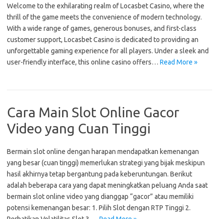
Welcome to the exhilarating realm of Locasbet Casino, where the
thrill of the game meets the convenience of modern technology.
With a wide range of games, generous bonuses, and first-class
customer support, Locasbet Casino is dedicated to providing an
unforgettable gaming experience for all players. Under a sleek and
user-friendly interface, this online casino offers…
Read More »
Cara Main Slot Online Gacor
Video yang Cuan Tinggi
Bermain slot online dengan harapan mendapatkan kemenangan
yang besar (cuan tinggi) memerlukan strategi yang bijak meskipun
hasil akhirnya tetap bergantung pada keberuntungan. Berikut
adalah beberapa cara yang dapat meningkatkan peluang Anda saat
bermain slot online video yang dianggap “gacor” atau memiliki
potensi kemenangan besar: 1. Pilih Slot dengan RTP Tinggi 2.