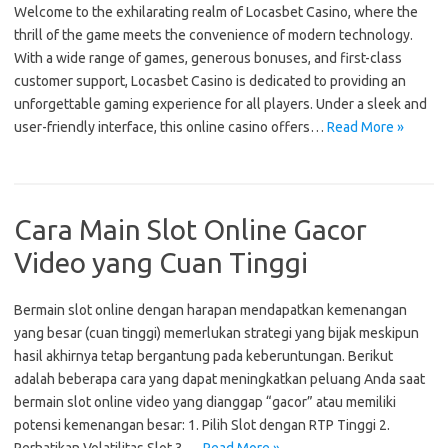
Welcome to the exhilarating realm of Locasbet Casino, where the
thrill of the game meets the convenience of modern technology.
With a wide range of games, generous bonuses, and first-class
customer support, Locasbet Casino is dedicated to providing an
unforgettable gaming experience for all players. Under a sleek and
user-friendly interface, this online casino offers…
Read More »
Cara Main Slot Online Gacor
Video yang Cuan Tinggi
Bermain slot online dengan harapan mendapatkan kemenangan
yang besar (cuan tinggi) memerlukan strategi yang bijak meskipun
hasil akhirnya tetap bergantung pada keberuntungan. Berikut
adalah beberapa cara yang dapat meningkatkan peluang Anda saat
bermain slot online video yang dianggap “gacor” atau memiliki
potensi kemenangan besar: 1. Pilih Slot dengan RTP Tinggi 2.