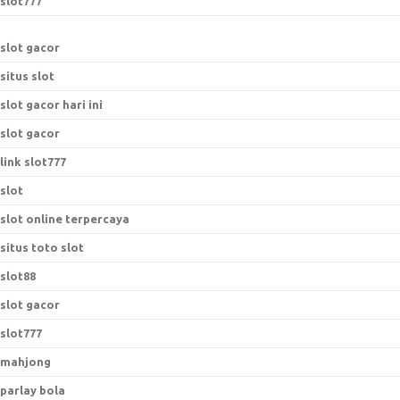
slot777
slot gacor
situs slot
slot gacor hari ini
slot gacor
link slot777
slot
slot online terpercaya
situs toto slot
slot88
slot gacor
slot777
mahjong
parlay bola