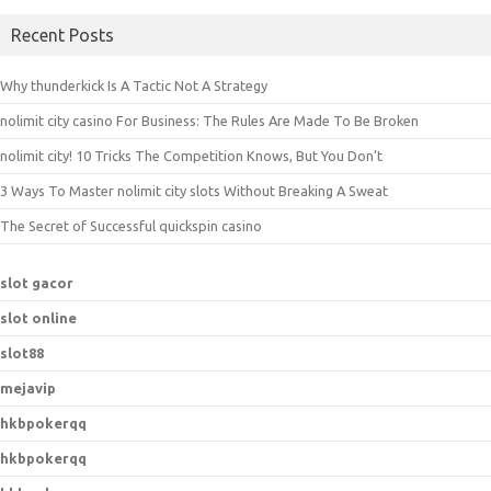
Recent Posts
Why thunderkick Is A Tactic Not A Strategy
nolimit city casino For Business: The Rules Are Made To Be Broken
nolimit city! 10 Tricks The Competition Knows, But You Don’t
3 Ways To Master nolimit city slots Without Breaking A Sweat
The Secret of Successful quickspin casino
slot gacor
slot online
slot88
mejavip
hkbpokerqq
hkbpokerqq