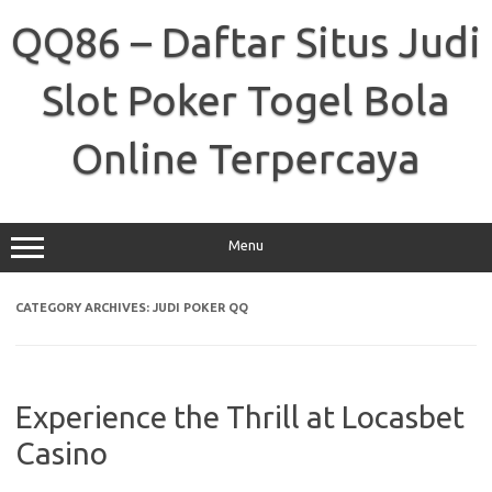
Skip
to
QQ86 – Daftar Situs Judi
content
Slot Poker Togel Bola
Online Terpercaya
Menu
CATEGORY ARCHIVES:
JUDI POKER QQ
Experience the Thrill at Locasbet
Casino