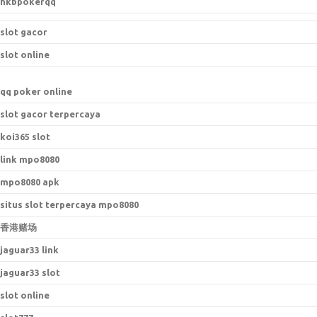
hkbpokerqq
slot gacor
slot online
qq poker online
slot gacor terpercaya
koi365 slot
link mpo8080
mpo8080 apk
situs slot terpercaya mpo8080
香港赌场
jaguar33 link
jaguar33 slot
slot online