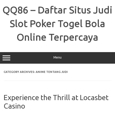
Skip
to
QQ86 – Daftar Situs Judi
content
Slot Poker Togel Bola
Online Terpercaya
Menu
CATEGORY ARCHIVES:
ANIME TENTANG JUDI
Experience the Thrill at Locasbet
Casino