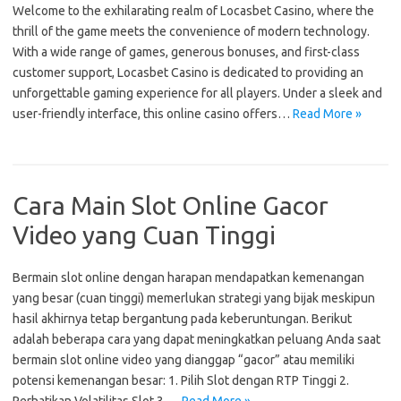
Welcome to the exhilarating realm of Locasbet Casino, where the
thrill of the game meets the convenience of modern technology.
With a wide range of games, generous bonuses, and first-class
customer support, Locasbet Casino is dedicated to providing an
unforgettable gaming experience for all players. Under a sleek and
user-friendly interface, this online casino offers…
Read More »
Cara Main Slot Online Gacor
Video yang Cuan Tinggi
Bermain slot online dengan harapan mendapatkan kemenangan
yang besar (cuan tinggi) memerlukan strategi yang bijak meskipun
hasil akhirnya tetap bergantung pada keberuntungan. Berikut
adalah beberapa cara yang dapat meningkatkan peluang Anda saat
bermain slot online video yang dianggap “gacor” atau memiliki
potensi kemenangan besar: 1. Pilih Slot dengan RTP Tinggi 2.