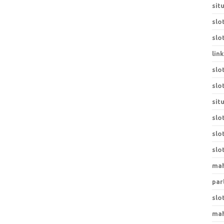
sit
slo
slo
lin
slo
slo
sit
slo
slo
slo
ma
par
slo
mah