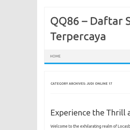
Skip
to
content
QQ86 – Daftar S
Terpercaya
HOME
CATEGORY ARCHIVES:
JUDI ONLINE 17
Experience the Thrill
Welcome to the exhilarating realm of Locasb