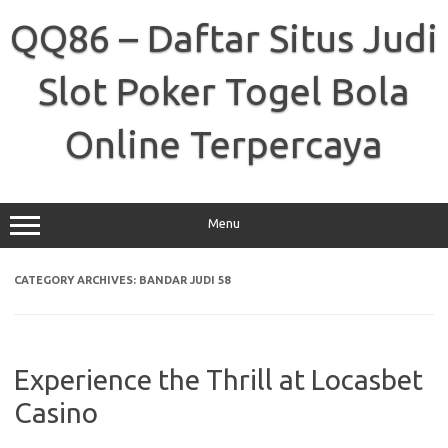
Skip
to
QQ86 – Daftar Situs Judi
content
Slot Poker Togel Bola
Online Terpercaya
Menu
CATEGORY ARCHIVES:
BANDAR JUDI 58
Experience the Thrill at Locasbet
Casino