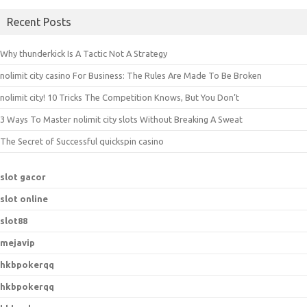
Recent Posts
Why thunderkick Is A Tactic Not A Strategy
nolimit city casino For Business: The Rules Are Made To Be Broken
nolimit city! 10 Tricks The Competition Knows, But You Don’t
3 Ways To Master nolimit city slots Without Breaking A Sweat
The Secret of Successful quickspin casino
slot gacor
slot online
slot88
mejavip
hkbpokerqq
hkbpokerqq