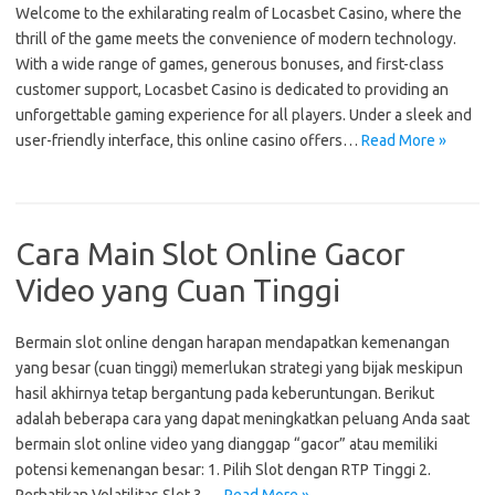
Welcome to the exhilarating realm of Locasbet Casino, where the
thrill of the game meets the convenience of modern technology.
With a wide range of games, generous bonuses, and first-class
customer support, Locasbet Casino is dedicated to providing an
unforgettable gaming experience for all players. Under a sleek and
user-friendly interface, this online casino offers…
Read More »
Cara Main Slot Online Gacor
Video yang Cuan Tinggi
Bermain slot online dengan harapan mendapatkan kemenangan
yang besar (cuan tinggi) memerlukan strategi yang bijak meskipun
hasil akhirnya tetap bergantung pada keberuntungan. Berikut
adalah beberapa cara yang dapat meningkatkan peluang Anda saat
bermain slot online video yang dianggap “gacor” atau memiliki
potensi kemenangan besar: 1. Pilih Slot dengan RTP Tinggi 2.