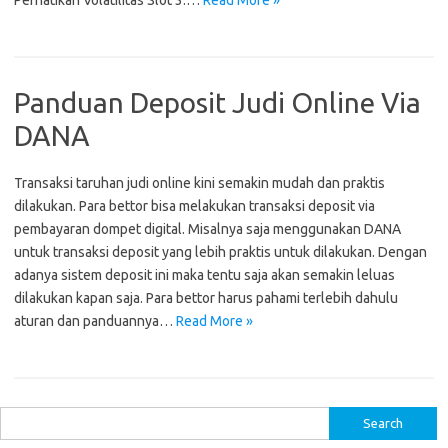
Perhatikan Volatilitas Slot 3.…
Read More »
Panduan Deposit Judi Online Via
DANA
Transaksi taruhan judi online kini semakin mudah dan praktis
dilakukan. Para bettor bisa melakukan transaksi deposit via
pembayaran dompet digital. Misalnya saja menggunakan DANA
untuk transaksi deposit yang lebih praktis untuk dilakukan. Dengan
adanya sistem deposit ini maka tentu saja akan semakin leluas
dilakukan kapan saja. Para bettor harus pahami terlebih dahulu
aturan dan panduannya…
Read More »
Search
for: