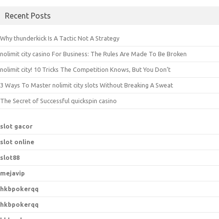
Recent Posts
Why thunderkick Is A Tactic Not A Strategy
nolimit city casino For Business: The Rules Are Made To Be Broken
nolimit city! 10 Tricks The Competition Knows, But You Don’t
3 Ways To Master nolimit city slots Without Breaking A Sweat
The Secret of Successful quickspin casino
slot gacor
slot online
slot88
mejavip
hkbpokerqq
hkbpokerqq