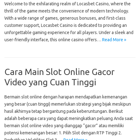
Welcome to the exhilarating realm of Locasbet Casino, where the
thrill of the game meets the convenience of modern technology.
With a wide range of games, generous bonuses, and first-class
customer support, Locasbet Casino is dedicated to providing an
unforgettable gaming experience for all players. Under a sleek and
user-friendly interface, this online casino offers…
Read More »
Cara Main Slot Online Gacor
Video yang Cuan Tinggi
Bermain slot online dengan harapan mendapatkan kemenangan
yang besar (cuan tinggi) memerlukan strategi yang bijak meskipun
hasil akhirnya tetap bergantung pada keberuntungan. Berikut
adalah beberapa cara yang dapat meningkatkan peluang Anda saat
bermain slot online video yang dianggap “gacor” atau memiliki
potensi kemenangan besar: 1. Pilih Slot dengan RTP Tinggi 2.