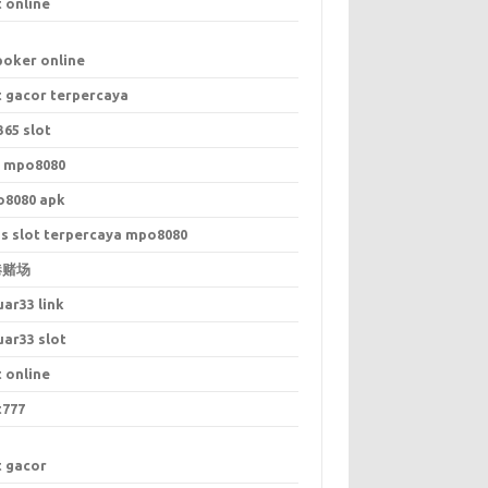
t online
poker online
t gacor terpercaya
365 slot
k mpo8080
8080 apk
us slot terpercaya mpo8080
港赌场
uar33 link
uar33 slot
t online
t777
t gacor