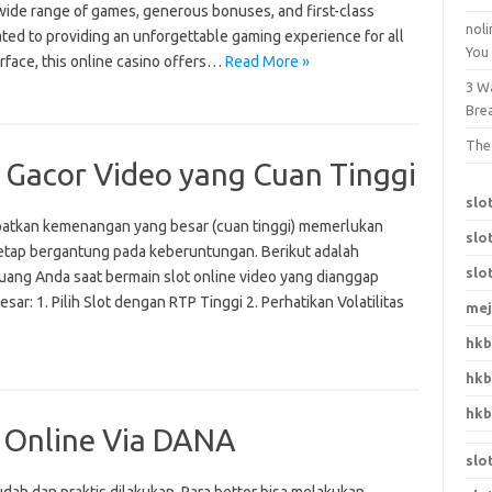
ide range of games, generous bonuses, and first-class
noli
ted to providing an unforgettable gaming experience for all
You
erface, this online casino offers…
Read More »
3 Wa
Bre
The 
e Gacor Video yang Cuan Tinggi
slo
patkan kemenangan yang besar (cuan tinggi) memerlukan
slo
 tetap bergantung pada keberuntungan. Berikut adalah
slo
ang Anda saat bermain slot online video yang dianggap
ar: 1. Pilih Slot dengan RTP Tinggi 2. Perhatikan Volatilitas
mej
hk
hk
hk
 Online Via DANA
slo