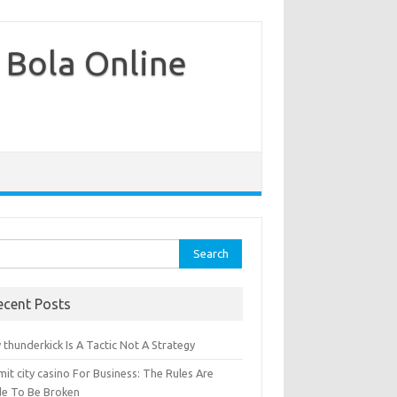
 Bola Online
rch
ecent Posts
thunderkick Is A Tactic Not A Strategy
mit city casino For Business: The Rules Are
e To Be Broken