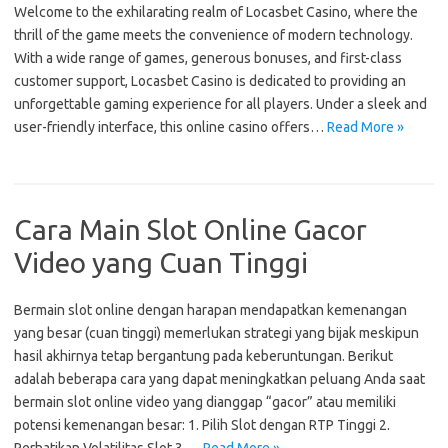
Welcome to the exhilarating realm of Locasbet Casino, where the
thrill of the game meets the convenience of modern technology.
With a wide range of games, generous bonuses, and first-class
customer support, Locasbet Casino is dedicated to providing an
unforgettable gaming experience for all players. Under a sleek and
user-friendly interface, this online casino offers…
Read More »
Cara Main Slot Online Gacor
Video yang Cuan Tinggi
Bermain slot online dengan harapan mendapatkan kemenangan
yang besar (cuan tinggi) memerlukan strategi yang bijak meskipun
hasil akhirnya tetap bergantung pada keberuntungan. Berikut
adalah beberapa cara yang dapat meningkatkan peluang Anda saat
bermain slot online video yang dianggap “gacor” atau memiliki
potensi kemenangan besar: 1. Pilih Slot dengan RTP Tinggi 2.