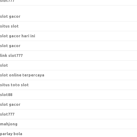
slot777
slot gacor
situs slot
slot gacor hari ini
slot gacor
link slot777
slot
slot online terpercaya
situs toto slot
slot88
slot gacor
slot777
mahjong
parlay bola