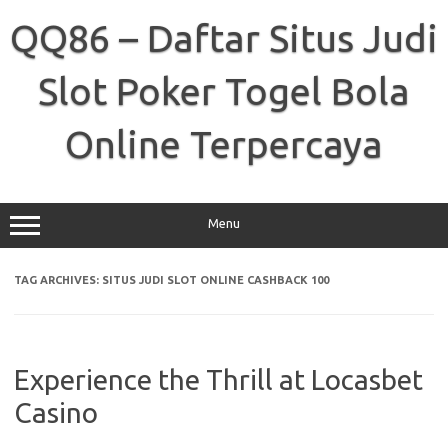
Skip
to
QQ86 – Daftar Situs Judi
content
Slot Poker Togel Bola
Online Terpercaya
Menu
TAG ARCHIVES:
SITUS JUDI SLOT ONLINE CASHBACK 100
Experience the Thrill at Locasbet
Casino