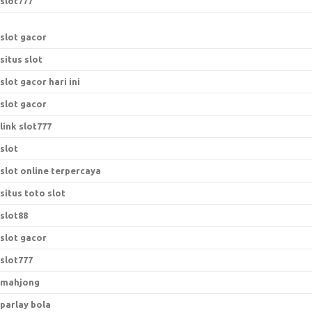
slot777
slot gacor
situs slot
slot gacor hari ini
slot gacor
link slot777
slot
slot online terpercaya
situs toto slot
slot88
slot gacor
slot777
mahjong
parlay bola