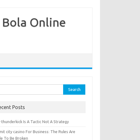
 Bola Online
rch
ecent Posts
thunderkick Is A Tactic Not A Strategy
mit city casino For Business: The Rules Are
e To Be Broken