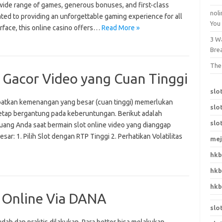
ide range of games, generous bonuses, and first-class
noli
ted to providing an unforgettable gaming experience for all
You
erface, this online casino offers…
Read More »
3 Wa
Bre
The 
e Gacor Video yang Cuan Tinggi
slo
patkan kemenangan yang besar (cuan tinggi) memerlukan
slo
 tetap bergantung pada keberuntungan. Berikut adalah
slo
ang Anda saat bermain slot online video yang dianggap
ar: 1. Pilih Slot dengan RTP Tinggi 2. Perhatikan Volatilitas
mej
hk
hk
hk
 Online Via DANA
slo