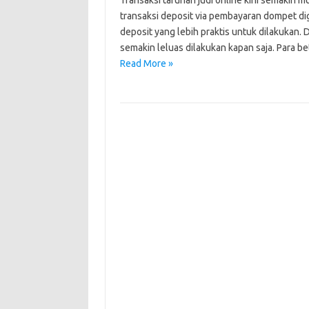
Transaksi taruhan judi online kini semakin m
transaksi deposit via pembayaran dompet di
deposit yang lebih praktis untuk dilakukan. 
semakin leluas dilakukan kapan saja. Para 
Read More »