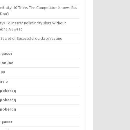
mit city! 10 Tricks The Competition Knows, But
 Don’t
ys To Master nolimit city slots Without
aking A Sweat
Secret of Successful quickspin casino
t gacor
t online
t88
avip
bpokerqq
bpokerqq
bpokerqq
t gacor