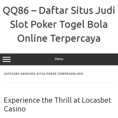
Skip
to
QQ86 – Daftar Situs Judi
content
Slot Poker Togel Bola
Online Terpercaya
Menu
CATEGORY ARCHIVES:
SITUS POKER TERPERCAYA 2019
Experience the Thrill at Locasbet
Casino