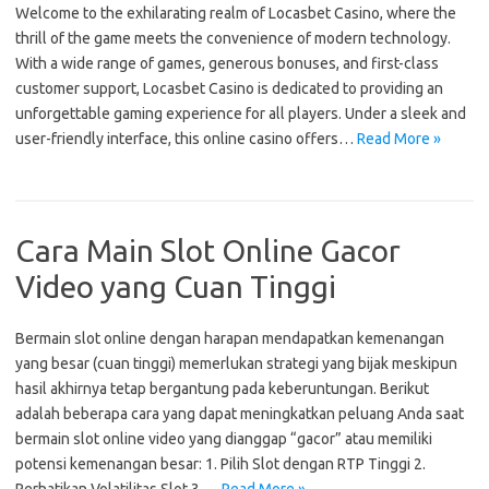
Welcome to the exhilarating realm of Locasbet Casino, where the
thrill of the game meets the convenience of modern technology.
With a wide range of games, generous bonuses, and first-class
customer support, Locasbet Casino is dedicated to providing an
unforgettable gaming experience for all players. Under a sleek and
user-friendly interface, this online casino offers…
Read More »
Cara Main Slot Online Gacor
Video yang Cuan Tinggi
Bermain slot online dengan harapan mendapatkan kemenangan
yang besar (cuan tinggi) memerlukan strategi yang bijak meskipun
hasil akhirnya tetap bergantung pada keberuntungan. Berikut
adalah beberapa cara yang dapat meningkatkan peluang Anda saat
bermain slot online video yang dianggap “gacor” atau memiliki
potensi kemenangan besar: 1. Pilih Slot dengan RTP Tinggi 2.