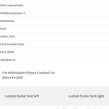
slot spaceman
mahjong ways 2
mahjong
slot
situs slot
slot terpercaya
slot 2026
slotgacor
For Information Please
Contact Us
jasa seo judi
custom footer text left
custom footer text right