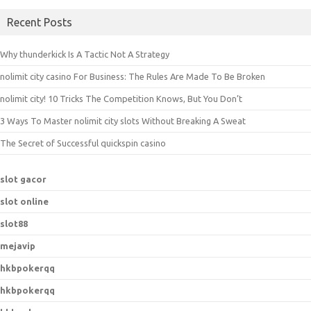
Recent Posts
Why thunderkick Is A Tactic Not A Strategy
nolimit city casino For Business: The Rules Are Made To Be Broken
nolimit city! 10 Tricks The Competition Knows, But You Don’t
3 Ways To Master nolimit city slots Without Breaking A Sweat
The Secret of Successful quickspin casino
slot gacor
slot online
slot88
mejavip
hkbpokerqq
hkbpokerqq