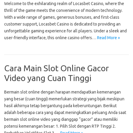
Welcome to the exhilarating realm of Locasbet Casino, where the
thrill of the game meets the convenience of modern technology.
With a wide range of games, generous bonuses, and first-class
customer support, Locasbet Casino is dedicated to providing an
unforgettable gaming experience for all players. Under a sleek and
user-friendly interface, this online casino offers…
Read More »
Cara Main Slot Online Gacor
Video yang Cuan Tinggi
Bermain slot online dengan harapan mendapatkan kemenangan
yang besar (cuan tinggi) memerlukan strategi yang bijak meskipun
hasil akhirnya tetap bergantung pada keberuntungan. Berikut
adalah beberapa cara yang dapat meningkatkan peluang Anda saat
bermain slot online video yang dianggap “gacor” atau memiliki
potensi kemenangan besar: 1. Pilih Slot dengan RTP Tinggi 2.