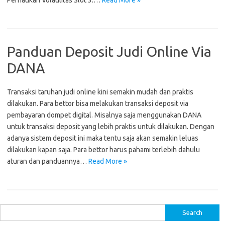
Perhatikan Volatilitas Slot 3.…
Read More »
Panduan Deposit Judi Online Via
DANA
Transaksi taruhan judi online kini semakin mudah dan praktis
dilakukan. Para bettor bisa melakukan transaksi deposit via
pembayaran dompet digital. Misalnya saja menggunakan DANA
untuk transaksi deposit yang lebih praktis untuk dilakukan. Dengan
adanya sistem deposit ini maka tentu saja akan semakin leluas
dilakukan kapan saja. Para bettor harus pahami terlebih dahulu
aturan dan panduannya…
Read More »
Search
for: