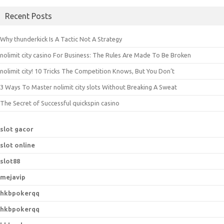
Recent Posts
Why thunderkick Is A Tactic Not A Strategy
nolimit city casino For Business: The Rules Are Made To Be Broken
nolimit city! 10 Tricks The Competition Knows, But You Don’t
3 Ways To Master nolimit city slots Without Breaking A Sweat
The Secret of Successful quickspin casino
slot gacor
slot online
slot88
mejavip
hkbpokerqq
hkbpokerqq