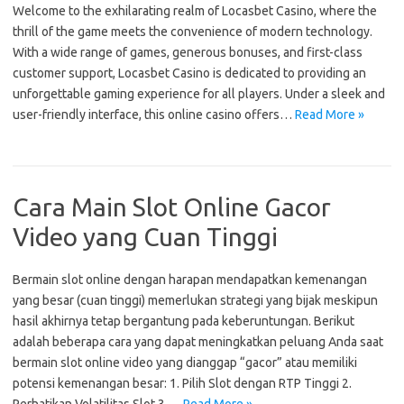
Welcome to the exhilarating realm of Locasbet Casino, where the
thrill of the game meets the convenience of modern technology.
With a wide range of games, generous bonuses, and first-class
customer support, Locasbet Casino is dedicated to providing an
unforgettable gaming experience for all players. Under a sleek and
user-friendly interface, this online casino offers…
Read More »
Cara Main Slot Online Gacor
Video yang Cuan Tinggi
Bermain slot online dengan harapan mendapatkan kemenangan
yang besar (cuan tinggi) memerlukan strategi yang bijak meskipun
hasil akhirnya tetap bergantung pada keberuntungan. Berikut
adalah beberapa cara yang dapat meningkatkan peluang Anda saat
bermain slot online video yang dianggap “gacor” atau memiliki
potensi kemenangan besar: 1. Pilih Slot dengan RTP Tinggi 2.