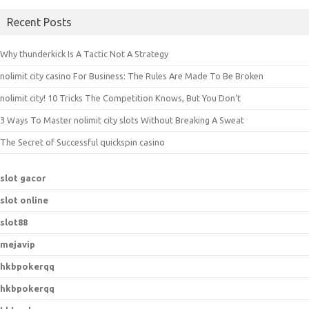
Recent Posts
Why thunderkick Is A Tactic Not A Strategy
nolimit city casino For Business: The Rules Are Made To Be Broken
nolimit city! 10 Tricks The Competition Knows, But You Don’t
3 Ways To Master nolimit city slots Without Breaking A Sweat
The Secret of Successful quickspin casino
slot gacor
slot online
slot88
mejavip
hkbpokerqq
hkbpokerqq