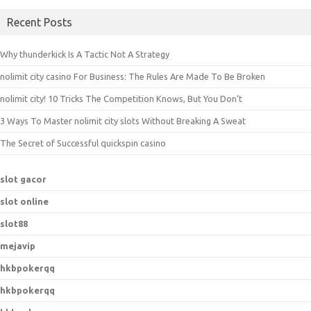
Recent Posts
Why thunderkick Is A Tactic Not A Strategy
nolimit city casino For Business: The Rules Are Made To Be Broken
nolimit city! 10 Tricks The Competition Knows, But You Don’t
3 Ways To Master nolimit city slots Without Breaking A Sweat
The Secret of Successful quickspin casino
slot gacor
slot online
slot88
mejavip
hkbpokerqq
hkbpokerqq