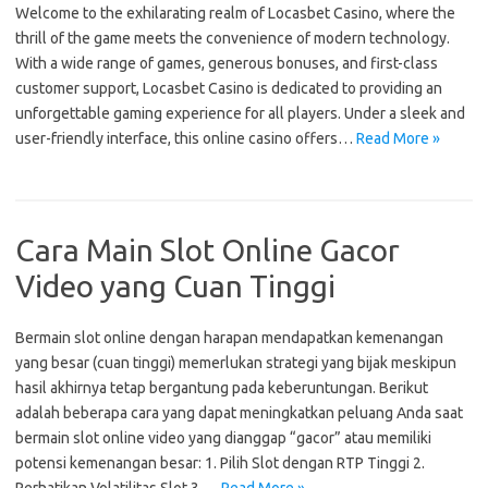
Welcome to the exhilarating realm of Locasbet Casino, where the
thrill of the game meets the convenience of modern technology.
With a wide range of games, generous bonuses, and first-class
customer support, Locasbet Casino is dedicated to providing an
unforgettable gaming experience for all players. Under a sleek and
user-friendly interface, this online casino offers…
Read More »
Cara Main Slot Online Gacor
Video yang Cuan Tinggi
Bermain slot online dengan harapan mendapatkan kemenangan
yang besar (cuan tinggi) memerlukan strategi yang bijak meskipun
hasil akhirnya tetap bergantung pada keberuntungan. Berikut
adalah beberapa cara yang dapat meningkatkan peluang Anda saat
bermain slot online video yang dianggap “gacor” atau memiliki
potensi kemenangan besar: 1. Pilih Slot dengan RTP Tinggi 2.