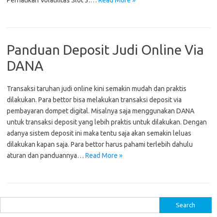
Perhatikan Volatilitas Slot 3.…
Read More »
Panduan Deposit Judi Online Via
DANA
Transaksi taruhan judi online kini semakin mudah dan praktis
dilakukan. Para bettor bisa melakukan transaksi deposit via
pembayaran dompet digital. Misalnya saja menggunakan DANA
untuk transaksi deposit yang lebih praktis untuk dilakukan. Dengan
adanya sistem deposit ini maka tentu saja akan semakin leluas
dilakukan kapan saja. Para bettor harus pahami terlebih dahulu
aturan dan panduannya…
Read More »
Search
for: