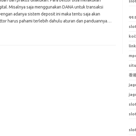
udah dan praktis dilakukan. Para bettor bisa melakukan
slo
gital. Misalnya saja menggunakan DANA untuk transaksi
Dengan adanya sistem deposit ini maka tentu saja akan
qq 
bettor harus pahami terlebih dahulu aturan dan panduannya…
slo
koi
lin
mpo
sit
香
jag
jag
slo
slo
slo