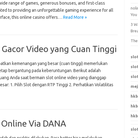
ide range of games, generous bonuses, and first-class
noli
ted to providing an unforgettable gaming experience for all
You
erface, this online casino offers…
Read More »
3 Wa
Bre
The 
e Gacor Video yang Cuan Tinggi
slo
patkan kemenangan yang besar (cuan tinggi) memerlukan
slo
 tetap bergantung pada keberuntungan. Berikut adalah
slo
ang Anda saat bermain slot online video yang dianggap
ar: 1. Pilih Slot dengan RTP Tinggi 2. Perhatikan Volatilitas
mej
hk
hk
hk
 Online Via DANA
slo