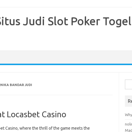
itus Judi Slot Poker Togel
Sea
NIKA BANDAR JUDI
for:
R
 at Locasbet Casino
Why 
noli
et Casino, where the thrill of the game meets the
Mad