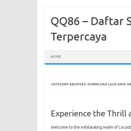
Skip
to
content
QQ86 – Daftar S
Terpercaya
HOME
CATEGORY ARCHIVES:
DOWNLOAD LAGU ANIK AR
Experience the Thrill
Welcome to the exhilarating realm of Locasb