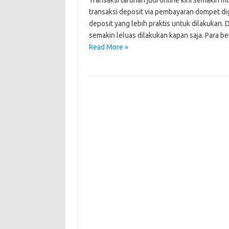
Transaksi taruhan judi online kini semakin m
transaksi deposit via pembayaran dompet di
deposit yang lebih praktis untuk dilakukan. 
semakin leluas dilakukan kapan saja. Para 
Read More »