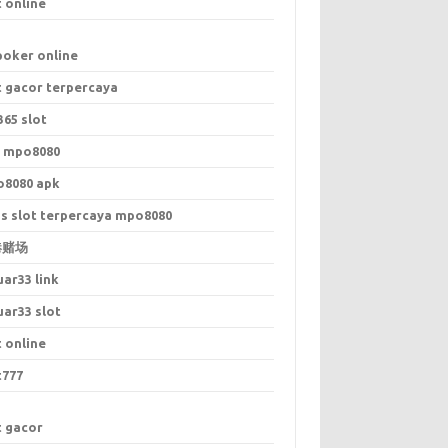
t online
poker online
t gacor terpercaya
365 slot
k mpo8080
8080 apk
us slot terpercaya mpo8080
港赌场
uar33 link
uar33 slot
t online
t777
t gacor