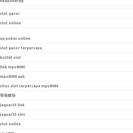
hkbpokerqq
slot gacor
slot online
qq poker online
slot gacor terpercaya
koi365 slot
link mpo8080
mpo8080 apk
situs slot terpercaya mpo8080
香港赌场
jaguar33 link
jaguar33 slot
slot online