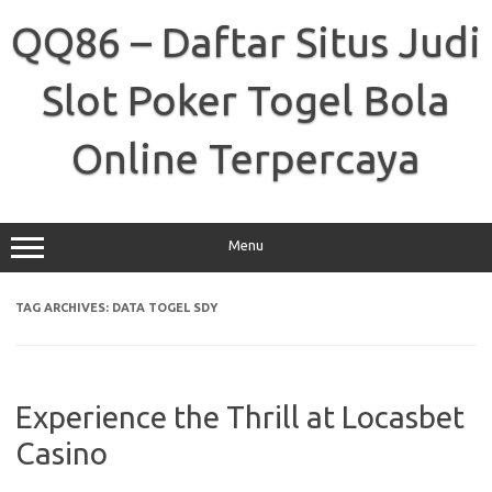
Skip
to
QQ86 – Daftar Situs Judi
content
Slot Poker Togel Bola
Online Terpercaya
Menu
TAG ARCHIVES:
DATA TOGEL SDY
Experience the Thrill at Locasbet
Casino