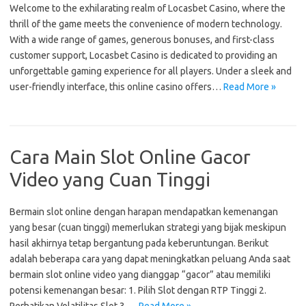
Welcome to the exhilarating realm of Locasbet Casino, where the
thrill of the game meets the convenience of modern technology.
With a wide range of games, generous bonuses, and first-class
customer support, Locasbet Casino is dedicated to providing an
unforgettable gaming experience for all players. Under a sleek and
user-friendly interface, this online casino offers…
Read More »
Cara Main Slot Online Gacor
Video yang Cuan Tinggi
Bermain slot online dengan harapan mendapatkan kemenangan
yang besar (cuan tinggi) memerlukan strategi yang bijak meskipun
hasil akhirnya tetap bergantung pada keberuntungan. Berikut
adalah beberapa cara yang dapat meningkatkan peluang Anda saat
bermain slot online video yang dianggap “gacor” atau memiliki
potensi kemenangan besar: 1. Pilih Slot dengan RTP Tinggi 2.