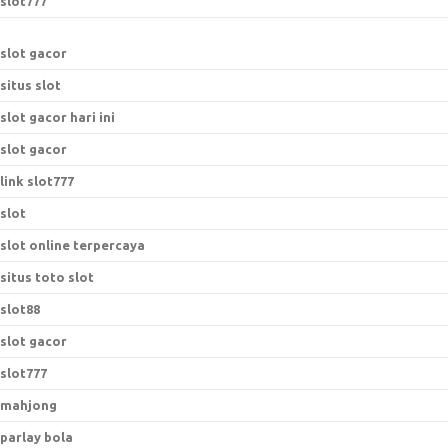
slot777
slot gacor
situs slot
slot gacor hari ini
slot gacor
link slot777
slot
slot online terpercaya
situs toto slot
slot88
slot gacor
slot777
mahjong
parlay bola