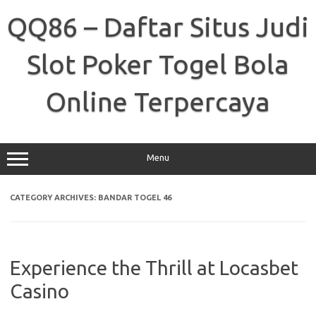
Skip
to
QQ86 – Daftar Situs Judi
content
Slot Poker Togel Bola
Online Terpercaya
Menu
CATEGORY ARCHIVES:
BANDAR TOGEL 46
Experience the Thrill at Locasbet
Casino