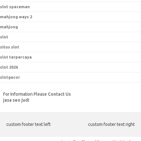
slot spaceman
mahjong ways 2
mahjong
slot
situs slot
slot terpercaya
slot 2026
slotgacor
For Information Please
Contact Us
jasa seo judi
custom footer text left
custom footer text right