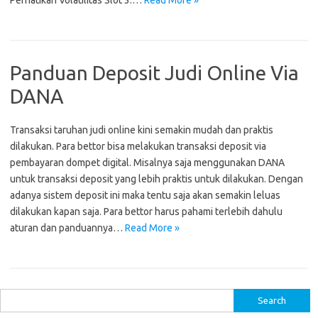
Perhatikan Volatilitas Slot 3.…
Read More »
Panduan Deposit Judi Online Via
DANA
Transaksi taruhan judi online kini semakin mudah dan praktis
dilakukan. Para bettor bisa melakukan transaksi deposit via
pembayaran dompet digital. Misalnya saja menggunakan DANA
untuk transaksi deposit yang lebih praktis untuk dilakukan. Dengan
adanya sistem deposit ini maka tentu saja akan semakin leluas
dilakukan kapan saja. Para bettor harus pahami terlebih dahulu
aturan dan panduannya…
Read More »
Search
for: