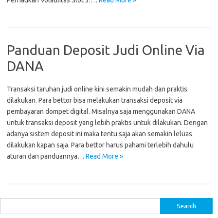
Perhatikan Volatilitas Slot 3.…
Read More »
Panduan Deposit Judi Online Via
DANA
Transaksi taruhan judi online kini semakin mudah dan praktis
dilakukan. Para bettor bisa melakukan transaksi deposit via
pembayaran dompet digital. Misalnya saja menggunakan DANA
untuk transaksi deposit yang lebih praktis untuk dilakukan. Dengan
adanya sistem deposit ini maka tentu saja akan semakin leluas
dilakukan kapan saja. Para bettor harus pahami terlebih dahulu
aturan dan panduannya…
Read More »
Search
for: