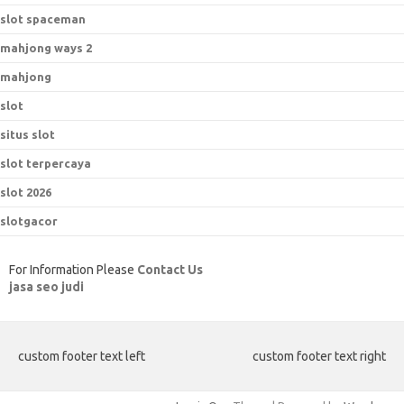
slot spaceman
mahjong ways 2
mahjong
slot
situs slot
slot terpercaya
slot 2026
slotgacor
For Information Please
Contact Us
jasa seo judi
custom footer text left
custom footer text right