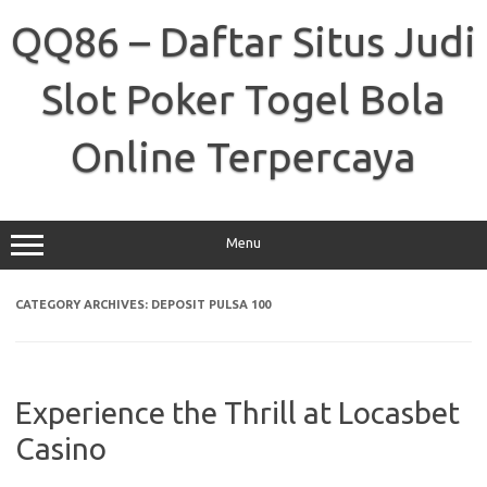
Skip
to
QQ86 – Daftar Situs Judi
content
Slot Poker Togel Bola
Online Terpercaya
Menu
CATEGORY ARCHIVES:
DEPOSIT PULSA 100
Experience the Thrill at Locasbet
Casino