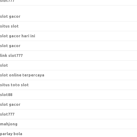
slot777
slot gacor
situs slot
slot gacor hari ini
slot gacor
link slot777
slot
slot online terpercaya
situs toto slot
slot88
slot gacor
slot777
mahjong
parlay bola