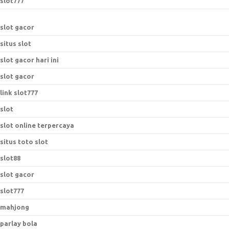
slot777
slot gacor
situs slot
slot gacor hari ini
slot gacor
link slot777
slot
slot online terpercaya
situs toto slot
slot88
slot gacor
slot777
mahjong
parlay bola