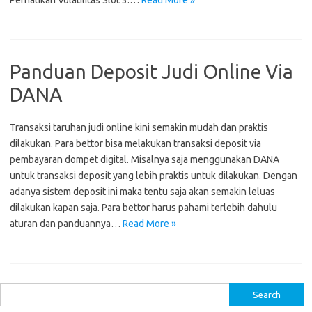
Perhatikan Volatilitas Slot 3.…
Read More »
Panduan Deposit Judi Online Via
DANA
Transaksi taruhan judi online kini semakin mudah dan praktis
dilakukan. Para bettor bisa melakukan transaksi deposit via
pembayaran dompet digital. Misalnya saja menggunakan DANA
untuk transaksi deposit yang lebih praktis untuk dilakukan. Dengan
adanya sistem deposit ini maka tentu saja akan semakin leluas
dilakukan kapan saja. Para bettor harus pahami terlebih dahulu
aturan dan panduannya…
Read More »
Search
for: