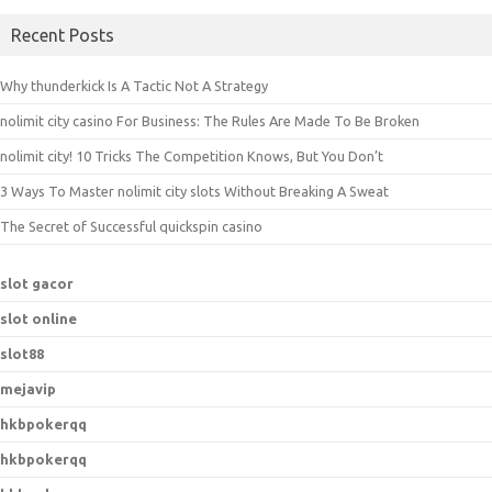
Recent Posts
Why thunderkick Is A Tactic Not A Strategy
nolimit city casino For Business: The Rules Are Made To Be Broken
nolimit city! 10 Tricks The Competition Knows, But You Don’t
3 Ways To Master nolimit city slots Without Breaking A Sweat
The Secret of Successful quickspin casino
slot gacor
slot online
slot88
mejavip
hkbpokerqq
hkbpokerqq