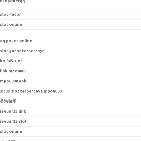
hkbpokerqq
slot gacor
slot online
qq poker online
slot gacor terpercaya
koi365 slot
link mpo8080
mpo8080 apk
situs slot terpercaya mpo8080
香港赌场
jaguar33 link
jaguar33 slot
slot online