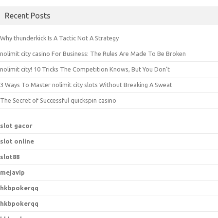
Recent Posts
Why thunderkick Is A Tactic Not A Strategy
nolimit city casino For Business: The Rules Are Made To Be Broken
nolimit city! 10 Tricks The Competition Knows, But You Don’t
3 Ways To Master nolimit city slots Without Breaking A Sweat
The Secret of Successful quickspin casino
slot gacor
slot online
slot88
mejavip
hkbpokerqq
hkbpokerqq