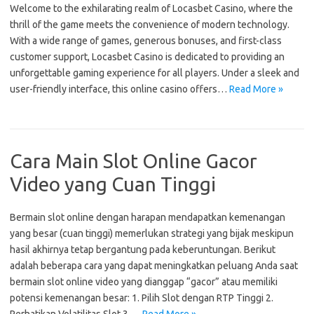
Welcome to the exhilarating realm of Locasbet Casino, where the
thrill of the game meets the convenience of modern technology.
With a wide range of games, generous bonuses, and first-class
customer support, Locasbet Casino is dedicated to providing an
unforgettable gaming experience for all players. Under a sleek and
user-friendly interface, this online casino offers…
Read More »
Cara Main Slot Online Gacor
Video yang Cuan Tinggi
Bermain slot online dengan harapan mendapatkan kemenangan
yang besar (cuan tinggi) memerlukan strategi yang bijak meskipun
hasil akhirnya tetap bergantung pada keberuntungan. Berikut
adalah beberapa cara yang dapat meningkatkan peluang Anda saat
bermain slot online video yang dianggap “gacor” atau memiliki
potensi kemenangan besar: 1. Pilih Slot dengan RTP Tinggi 2.