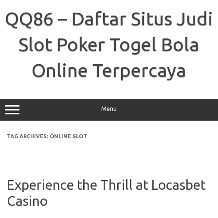
Skip
to
QQ86 – Daftar Situs Judi
content
Slot Poker Togel Bola
Online Terpercaya
Menu
TAG ARCHIVES:
ONLINE SLOT
Experience the Thrill at Locasbet
Casino