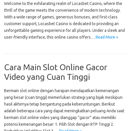
Welcome to the exhilarating realm of Locasbet Casino, where the
thrill of the game meets the convenience of modern technology.
With a wide range of games, generous bonuses, and first-class
customer support, Locasbet Casino is dedicated to providing an
unforgettable gaming experience for all players. Under a sleek and
user-friendly interface, this online casino offers…
Read More »
Cara Main Slot Online Gacor
Video yang Cuan Tinggi
Bermain slot online dengan harapan mendapatkan kemenangan
yang besar (cuan tinggi) memerlukan strategi yang bijak meskipun
hasil akhirnya tetap bergantung pada keberuntungan. Berikut
adalah beberapa cara yang dapat meningkatkan peluang Anda saat
bermain slot online video yang dianggap “gacor” atau memiliki
potensi kemenangan besar: 1. Pilih Slot dengan RTP Tinggi 2.