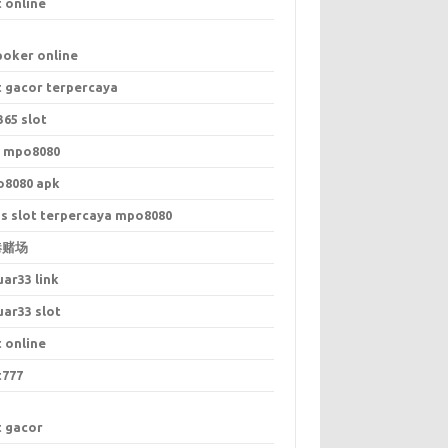
t online
poker online
t gacor terpercaya
365 slot
k mpo8080
8080 apk
us slot terpercaya mpo8080
港赌场
uar33 link
uar33 slot
t online
t777
t gacor