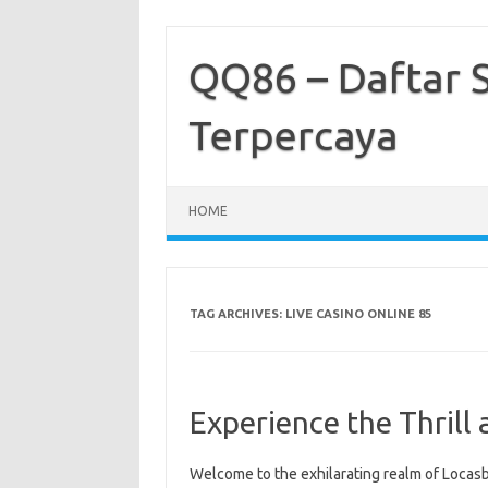
Skip
to
content
QQ86 – Daftar S
Terpercaya
HOME
TAG ARCHIVES:
LIVE CASINO ONLINE 85
Experience the Thrill
Welcome to the exhilarating realm of Locasb