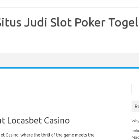
itus Judi Slot Poker Togel
Sea
for:
R
 at Locasbet Casino
Why 
noli
et Casino, where the thrill of the game meets the
Mad