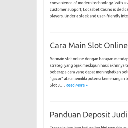
convenience of modern technology. With a w
customer support, Locasbet Casino is dedica
players. Under a sleek and user-friendly int
Cara Main Slot Onlin
Bermain slot online dengan harapan menda
strategi yang bijak meskipun hasil akhirnya
beberapa cara yang dapat meningkatkan pelu
“gacor” atau memiliki potensi kemenangan bes
Slot 3.…
Read More »
Panduan Deposit Judi