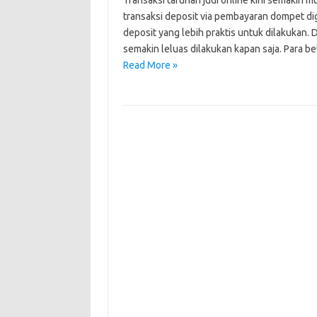
Transaksi taruhan judi online kini semakin m
transaksi deposit via pembayaran dompet di
deposit yang lebih praktis untuk dilakukan. 
semakin leluas dilakukan kapan saja. Para 
Read More »