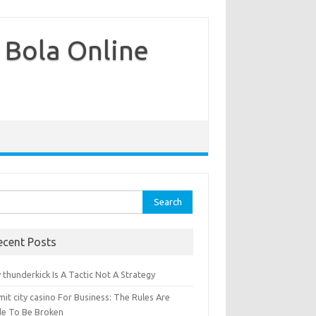
 Bola Online
rch
ecent Posts
thunderkick Is A Tactic Not A Strategy
mit city casino For Business: The Rules Are
e To Be Broken