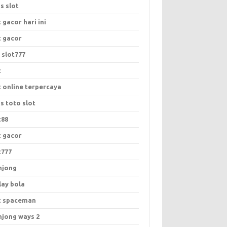
us slot
t gacor hari ini
t gacor
k slot777
t
t online terpercaya
us toto slot
t88
t gacor
t777
hjong
lay bola
t spaceman
jong ways 2