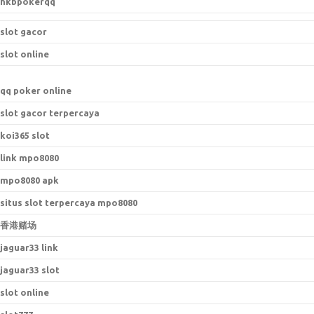
hkbpokerqq
slot gacor
slot online
qq poker online
slot gacor terpercaya
koi365 slot
link mpo8080
mpo8080 apk
situs slot terpercaya mpo8080
香港赌场
jaguar33 link
jaguar33 slot
slot online