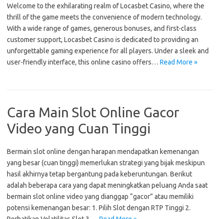
Welcome to the exhilarating realm of Locasbet Casino, where the
thrill of the game meets the convenience of modern technology.
With a wide range of games, generous bonuses, and first-class
customer support, Locasbet Casino is dedicated to providing an
unforgettable gaming experience for all players. Under a sleek and
user-friendly interface, this online casino offers…
Read More »
Cara Main Slot Online Gacor
Video yang Cuan Tinggi
Bermain slot online dengan harapan mendapatkan kemenangan
yang besar (cuan tinggi) memerlukan strategi yang bijak meskipun
hasil akhirnya tetap bergantung pada keberuntungan. Berikut
adalah beberapa cara yang dapat meningkatkan peluang Anda saat
bermain slot online video yang dianggap “gacor” atau memiliki
potensi kemenangan besar: 1. Pilih Slot dengan RTP Tinggi 2.