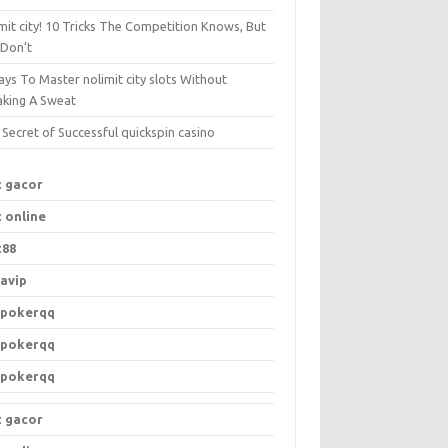
mit city! 10 Tricks The Competition Knows, But
 Don’t
ys To Master nolimit city slots Without
aking A Sweat
Secret of Successful quickspin casino
t gacor
t online
t88
avip
bpokerqq
bpokerqq
bpokerqq
t gacor