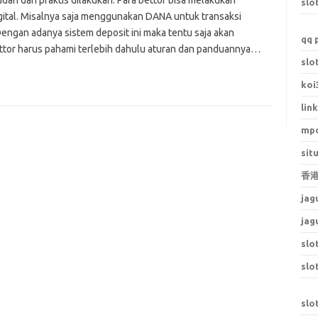
udah dan praktis dilakukan. Para bettor bisa melakukan
slo
gital. Misalnya saja menggunakan DANA untuk transaksi
Dengan adanya sistem deposit ini maka tentu saja akan
qq 
bettor harus pahami terlebih dahulu aturan dan panduannya…
slo
koi
lin
mpo
sit
香
jag
jag
slo
slo
slo