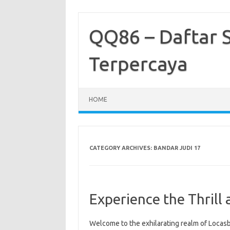
Skip
to
content
QQ86 – Daftar S
Terpercaya
HOME
CATEGORY ARCHIVES:
BANDAR JUDI 17
Experience the Thrill
Welcome to the exhilarating realm of Locasb