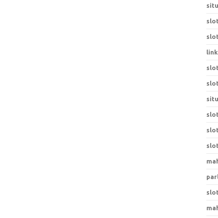
sit
slo
slo
lin
slo
slo
sit
slo
slo
slo
ma
par
slo
mah