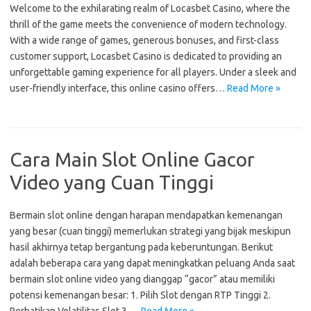
Welcome to the exhilarating realm of Locasbet Casino, where the
thrill of the game meets the convenience of modern technology.
With a wide range of games, generous bonuses, and first-class
customer support, Locasbet Casino is dedicated to providing an
unforgettable gaming experience for all players. Under a sleek and
user-friendly interface, this online casino offers…
Read More »
Cara Main Slot Online Gacor
Video yang Cuan Tinggi
Bermain slot online dengan harapan mendapatkan kemenangan
yang besar (cuan tinggi) memerlukan strategi yang bijak meskipun
hasil akhirnya tetap bergantung pada keberuntungan. Berikut
adalah beberapa cara yang dapat meningkatkan peluang Anda saat
bermain slot online video yang dianggap “gacor” atau memiliki
potensi kemenangan besar: 1. Pilih Slot dengan RTP Tinggi 2.