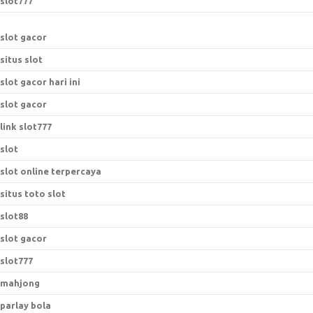
slot777
slot gacor
situs slot
slot gacor hari ini
slot gacor
link slot777
slot
slot online terpercaya
situs toto slot
slot88
slot gacor
slot777
mahjong
parlay bola