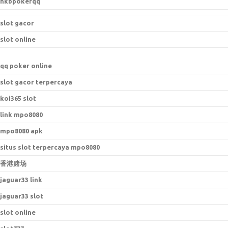
hkbpokerqq
slot gacor
slot online
qq poker online
slot gacor terpercaya
koi365 slot
link mpo8080
mpo8080 apk
situs slot terpercaya mpo8080
香港赌场
jaguar33 link
jaguar33 slot
slot online