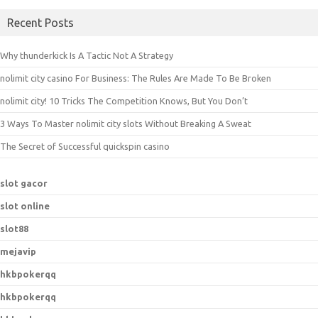
Recent Posts
Why thunderkick Is A Tactic Not A Strategy
nolimit city casino For Business: The Rules Are Made To Be Broken
nolimit city! 10 Tricks The Competition Knows, But You Don’t
3 Ways To Master nolimit city slots Without Breaking A Sweat
The Secret of Successful quickspin casino
slot gacor
slot online
slot88
mejavip
hkbpokerqq
hkbpokerqq