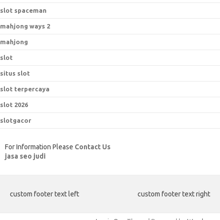
slot spaceman
mahjong ways 2
mahjong
slot
situs slot
slot terpercaya
slot 2026
slotgacor
For Information Please
Contact Us
jasa seo judi
custom footer text left
custom footer text right