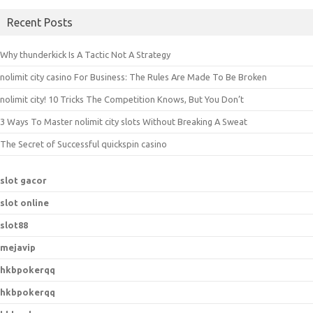
Recent Posts
Why thunderkick Is A Tactic Not A Strategy
nolimit city casino For Business: The Rules Are Made To Be Broken
nolimit city! 10 Tricks The Competition Knows, But You Don’t
3 Ways To Master nolimit city slots Without Breaking A Sweat
The Secret of Successful quickspin casino
slot gacor
slot online
slot88
mejavip
hkbpokerqq
hkbpokerqq