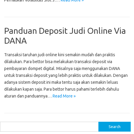
Perhatikan Volatilitas Slot 3.…
Read More »
Panduan Deposit Judi Online Via
DANA
Transaksi taruhan judi online kini semakin mudah dan praktis
dilakukan. Para bettor bisa melakukan transaksi deposit via
pembayaran dompet digital. Misalnya saja menggunakan DANA
untuk transaksi deposit yang lebih praktis untuk dilakukan. Dengan
adanya sistem deposit ini maka tentu saja akan semakin leluas
dilakukan kapan saja. Para bettor harus pahami terlebih dahulu
aturan dan panduannya…
Read More »
Search
for: