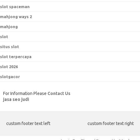
slot spaceman
mahjong ways 2
mahjong
slot
situs slot
slot terpercaya
slot 2026
slotgacor
For Information Please
Contact Us
jasa seo judi
custom footer text left
custom footer text right