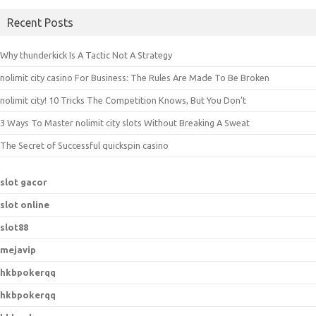
Recent Posts
Why thunderkick Is A Tactic Not A Strategy
nolimit city casino For Business: The Rules Are Made To Be Broken
nolimit city! 10 Tricks The Competition Knows, But You Don’t
3 Ways To Master nolimit city slots Without Breaking A Sweat
The Secret of Successful quickspin casino
slot gacor
slot online
slot88
mejavip
hkbpokerqq
hkbpokerqq