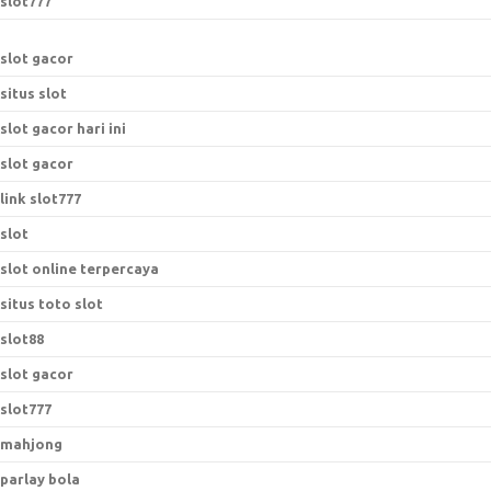
slot777
slot gacor
situs slot
slot gacor hari ini
slot gacor
link slot777
slot
slot online terpercaya
situs toto slot
slot88
slot gacor
slot777
mahjong
parlay bola