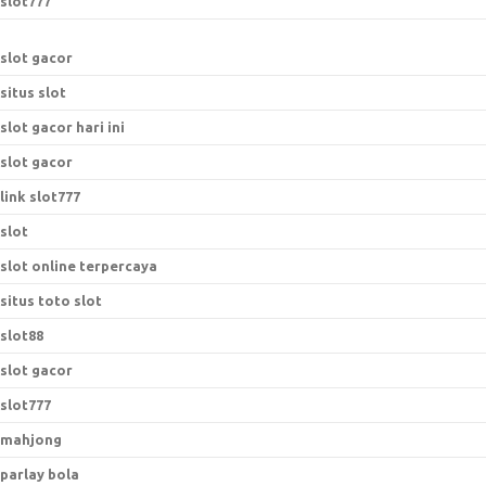
slot777
slot gacor
situs slot
slot gacor hari ini
slot gacor
link slot777
slot
slot online terpercaya
situs toto slot
slot88
slot gacor
slot777
mahjong
parlay bola