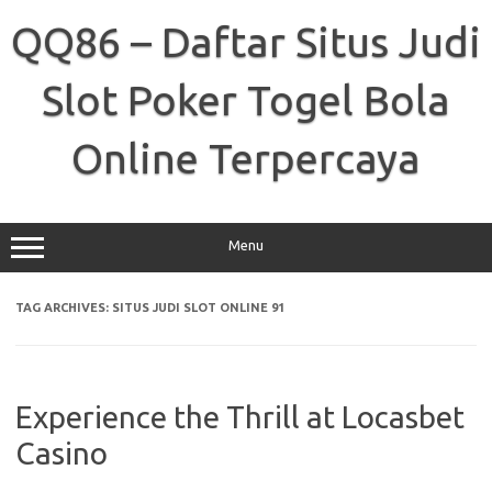
Skip
to
QQ86 – Daftar Situs Judi
content
Slot Poker Togel Bola
Online Terpercaya
Menu
TAG ARCHIVES:
SITUS JUDI SLOT ONLINE 91
Experience the Thrill at Locasbet
Casino