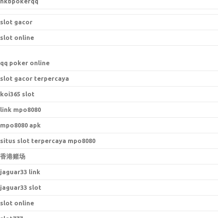
hkbpokerqq
slot gacor
slot online
qq poker online
slot gacor terpercaya
koi365 slot
link mpo8080
mpo8080 apk
situs slot terpercaya mpo8080
香港赌场
jaguar33 link
jaguar33 slot
slot online