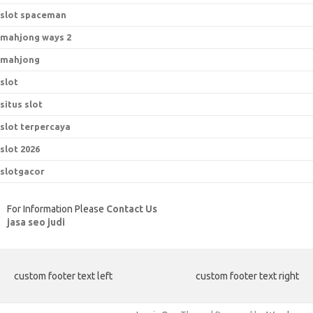
slot spaceman
mahjong ways 2
mahjong
slot
situs slot
slot terpercaya
slot 2026
slotgacor
For Information Please
Contact Us
jasa seo judi
custom footer text left
custom footer text right