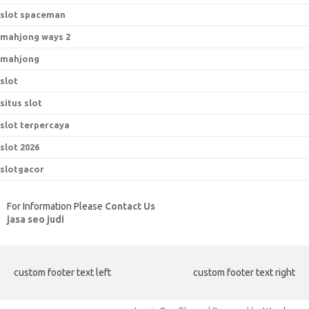
slot spaceman
mahjong ways 2
mahjong
slot
situs slot
slot terpercaya
slot 2026
slotgacor
For Information Please
Contact Us
jasa seo judi
custom footer text left
custom footer text right