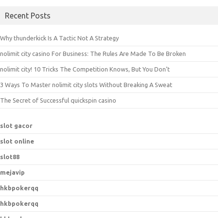
Recent Posts
Why thunderkick Is A Tactic Not A Strategy
nolimit city casino For Business: The Rules Are Made To Be Broken
nolimit city! 10 Tricks The Competition Knows, But You Don’t
3 Ways To Master nolimit city slots Without Breaking A Sweat
The Secret of Successful quickspin casino
slot gacor
slot online
slot88
mejavip
hkbpokerqq
hkbpokerqq