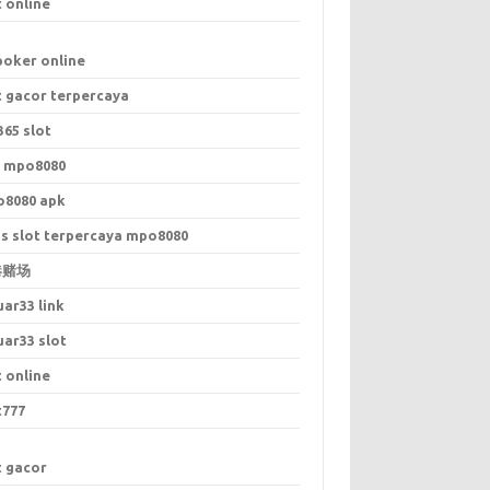
t online
poker online
t gacor terpercaya
365 slot
k mpo8080
8080 apk
us slot terpercaya mpo8080
港赌场
uar33 link
uar33 slot
t online
t777
t gacor