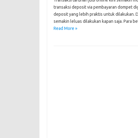
Transaksi taruhan judi online kini semakin m
transaksi deposit via pembayaran dompet di
deposit yang lebih praktis untuk dilakukan. 
semakin leluas dilakukan kapan saja. Para 
Read More »