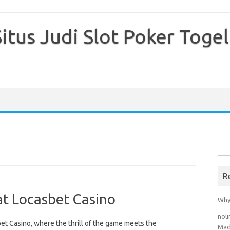
itus Judi Slot Poker Togel
Sea
for:
R
 at Locasbet Casino
Why 
noli
et Casino, where the thrill of the game meets the
Mad