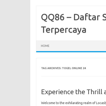
Skip
to
content
QQ86 – Daftar S
Terpercaya
HOME
TAG ARCHIVES:
TOGEL ONLINE 24
Experience the Thrill
Welcome to the exhilarating realm of Locasb