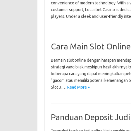
convenience of modern technology. With a w
customer support, Locasbet Casino is dedica
players. Under a sleek and user-friendly int
Cara Main Slot Onlin
Bermain slot online dengan harapan menda
strategi yang bijak meskipun hasil akhirnya
beberapa cara yang dapat meningkatkan pelu
“gacor” atau memiliki potensi kemenangan bes
Slot 3.…
Read More »
Panduan Deposit Judi