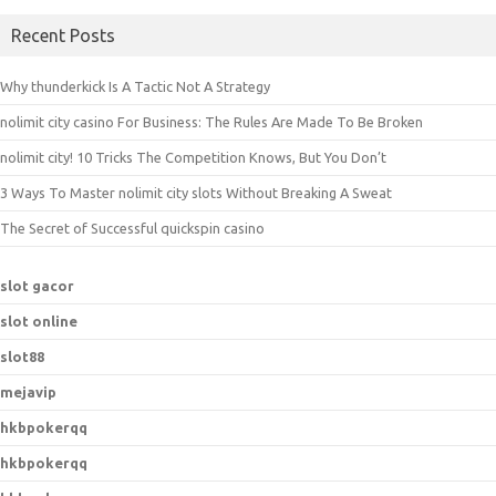
Recent Posts
Why thunderkick Is A Tactic Not A Strategy
nolimit city casino For Business: The Rules Are Made To Be Broken
nolimit city! 10 Tricks The Competition Knows, But You Don’t
3 Ways To Master nolimit city slots Without Breaking A Sweat
The Secret of Successful quickspin casino
slot gacor
slot online
slot88
mejavip
hkbpokerqq
hkbpokerqq