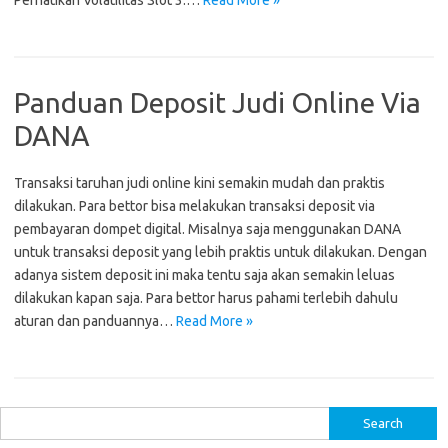
Perhatikan Volatilitas Slot 3.…
Read More »
Panduan Deposit Judi Online Via
DANA
Transaksi taruhan judi online kini semakin mudah dan praktis
dilakukan. Para bettor bisa melakukan transaksi deposit via
pembayaran dompet digital. Misalnya saja menggunakan DANA
untuk transaksi deposit yang lebih praktis untuk dilakukan. Dengan
adanya sistem deposit ini maka tentu saja akan semakin leluas
dilakukan kapan saja. Para bettor harus pahami terlebih dahulu
aturan dan panduannya…
Read More »
Search
for: