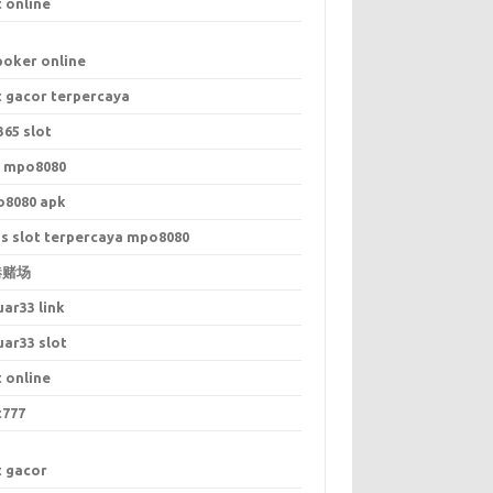
t online
poker online
t gacor terpercaya
365 slot
k mpo8080
8080 apk
us slot terpercaya mpo8080
港赌场
uar33 link
uar33 slot
t online
t777
t gacor