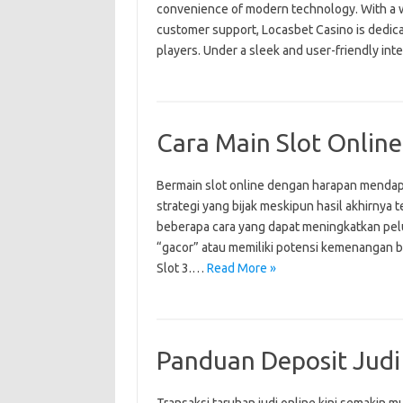
convenience of modern technology. With a w
customer support, Locasbet Casino is dedica
players. Under a sleek and user-friendly int
Cara Main Slot Onlin
Bermain slot online dengan harapan menda
strategi yang bijak meskipun hasil akhirnya
beberapa cara yang dapat meningkatkan pelu
“gacor” atau memiliki potensi kemenangan bes
Slot 3.…
Read More »
Panduan Deposit Judi