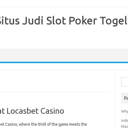
itus Judi Slot Poker Togel
Sea
for:
R
 at Locasbet Casino
Why 
noli
et Casino, where the thrill of the game meets the
Mad