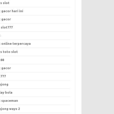
us slot
t gacor hari ini
t gacor
k slot777
t
t online terpercaya
us toto slot
t88
t gacor
t777
hjong
lay bola
t spaceman
jong ways 2