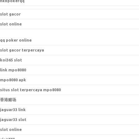
hkbpokerqq
slot gacor
slot online
qq poker online
slot gacor terpercaya
koi365 slot
link mpo8080
mpo8080 apk
situs slot terpercaya mpo8080
香港赌场
jaguar33 link
jaguar33 slot
slot online