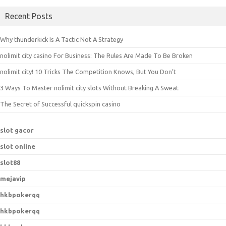
Recent Posts
Why thunderkick Is A Tactic Not A Strategy
nolimit city casino For Business: The Rules Are Made To Be Broken
nolimit city! 10 Tricks The Competition Knows, But You Don’t
3 Ways To Master nolimit city slots Without Breaking A Sweat
The Secret of Successful quickspin casino
slot gacor
slot online
slot88
mejavip
hkbpokerqq
hkbpokerqq