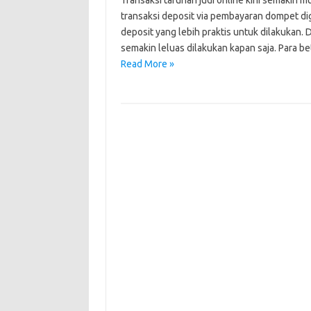
Transaksi taruhan judi online kini semakin m
transaksi deposit via pembayaran dompet di
deposit yang lebih praktis untuk dilakukan. 
semakin leluas dilakukan kapan saja. Para 
Read More »