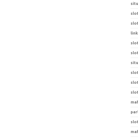
sit
slo
slo
lin
slo
slo
sit
slo
slo
slo
ma
par
slo
mah