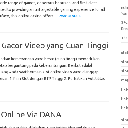
ide range of games, generous bonuses, and first-class
noli
ted to providing an unforgettable gaming experience for all
You
erface, this online casino offers…
Read More »
3 Wa
Bre
The 
e Gacor Video yang Cuan Tinggi
slo
patkan kemenangan yang besar (cuan tinggi) memerlukan
slo
 tetap bergantung pada keberuntungan. Berikut adalah
slo
ang Anda saat bermain slot online video yang dianggap
ar: 1. Pilih Slot dengan RTP Tinggi 2. Perhatikan Volatilitas
mej
hk
hk
hk
 Online Via DANA
slo