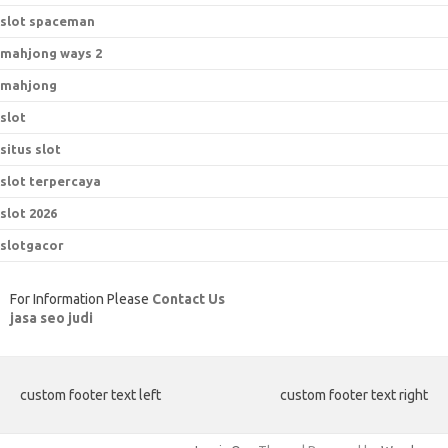
slot spaceman
mahjong ways 2
mahjong
slot
situs slot
slot terpercaya
slot 2026
slotgacor
For Information Please
Contact Us
jasa seo judi
custom footer text left
custom footer text right