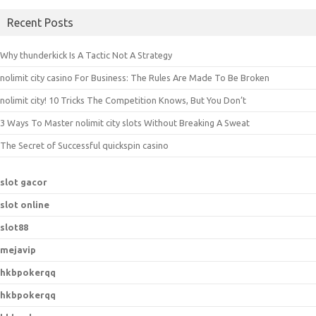
Recent Posts
Why thunderkick Is A Tactic Not A Strategy
nolimit city casino For Business: The Rules Are Made To Be Broken
nolimit city! 10 Tricks The Competition Knows, But You Don’t
3 Ways To Master nolimit city slots Without Breaking A Sweat
The Secret of Successful quickspin casino
slot gacor
slot online
slot88
mejavip
hkbpokerqq
hkbpokerqq