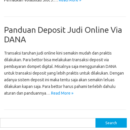
Perhatikan Volatilitas Slot 3.…
Read More »
Panduan Deposit Judi Online Via
DANA
Transaksi taruhan judi online kini semakin mudah dan praktis
dilakukan. Para bettor bisa melakukan transaksi deposit via
pembayaran dompet digital. Misalnya saja menggunakan DANA
untuk transaksi deposit yang lebih praktis untuk dilakukan. Dengan
adanya sistem deposit ini maka tentu saja akan semakin leluas
dilakukan kapan saja. Para bettor harus pahami terlebih dahulu
aturan dan panduannya…
Read More »
Search
for: