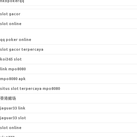
hkbpokerqq
slot gacor
slot online
qq poker online
slot gacor terpercaya
koi365 slot
link mpo8080
mpo8080 apk
situs slot terpercaya mpo8080
香港赌场
jaguar33 link
jaguar33 slot
slot online