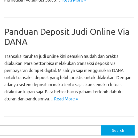
Perhatikan Volatilitas Slot 3.…
Read More »
Panduan Deposit Judi Online Via
DANA
Transaksi taruhan judi online kini semakin mudah dan praktis
dilakukan. Para bettor bisa melakukan transaksi deposit via
pembayaran dompet digital. Misalnya saja menggunakan DANA
untuk transaksi deposit yang lebih praktis untuk dilakukan. Dengan
adanya sistem deposit ini maka tentu saja akan semakin leluas
dilakukan kapan saja. Para bettor harus pahami terlebih dahulu
aturan dan panduannya…
Read More »
Search
for: