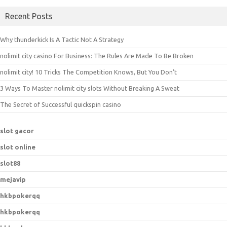
Recent Posts
Why thunderkick Is A Tactic Not A Strategy
nolimit city casino For Business: The Rules Are Made To Be Broken
nolimit city! 10 Tricks The Competition Knows, But You Don’t
3 Ways To Master nolimit city slots Without Breaking A Sweat
The Secret of Successful quickspin casino
slot gacor
slot online
slot88
mejavip
hkbpokerqq
hkbpokerqq