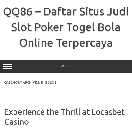
Skip
to
QQ86 – Daftar Situs Judi
content
Slot Poker Togel Bola
Online Terpercaya
Menu
CATEGORY ARCHIVES:
BIG SLOT
Experience the Thrill at Locasbet
Casino